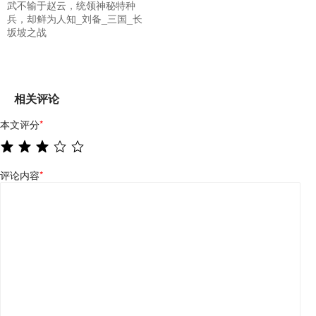
武不输于赵云，统领神秘特种
兵，却鲜为人知_刘备_三国_长
坂坡之战
相关评论
本文评分
*
评论内容
*