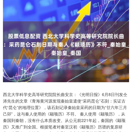
西北大学科学史高等研究院院长曲安京：《光明日报》6月8日刊发仝
涛先生的文章《青海黄河源发现秦始皇遣使“采药昆仑”石刻：实证古
代“昆仑”的地理位置》，该石刻记录秦始皇采药的日期为“廿六年三月
己卯”，这与秦人使用的《颛顼历》不符。 秦人使用《颛顼历》，从
秦国到秦朝，没有什么本质改变。从公元前221年起，秦国的《颛顼
历》又推广到全国。根据笔者对秦至汉初《颛顼历》历谱的复原研