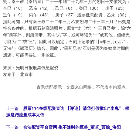
究，秦王政（秦始皇）二十一年到二十九年三月的朔日干支依次为：
辛巳（18），乙亥（12），己巳（6），癸巳（30），戊子（25），
壬午（19），丙午（43），庚子（37）股票低息配资，乙未（32）。
据此可知，只有秦王政二十二年三月乙亥朔与二十三年三月己巳朔是
符合条件的。根据石刻高清照片，原文“廿〈六〉年三月己卯”，除“六
年”两字外，刻痕清晰。其中“六”字，或可释读为“一”或其他，但绝无
可能为“二”或“三”。因此可以确定，石刻上记录的“廿×年三月己卯”，
无法与《颛顼历》吻合。因此，“采药昆仑”石刻是否为秦始皇时期的
遗迹，可能需要进一步论证。
来源：光明日报股票低息配资
发布于：北京市
泰禾优配提示：文章来自网络，不代表本站观点。
上一篇：
股票114在线配资查询 【评论】清华打假揪出“李鬼”，根
源是蹭流量成本太低
下一篇：
合法配资平台官网 生不逢时的巨兽_董卓_曹操_洛阳