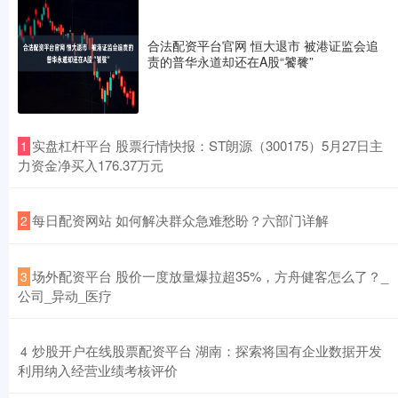
合法配资平台官网 恒大退市 被港证监会追
责的普华永道却还在A股“饕餮”
​实盘杠杆平台 股票行情快报：ST朗源（300175）5月27日主
1
力资金净买入176.37万元
​每日配资网站 如何解决群众急难愁盼？六部门详解
2
​场外配资平台 股价一度放量爆拉超35%，方舟健客怎么了？_
3
公司_异动_医疗
​炒股开户在线股票配资平台 湖南：探索将国有企业数据开发
4
利用纳入经营业绩考核评价