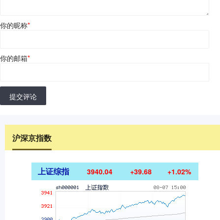
你的昵称
*
你的邮箱
*
提交评论
沪深京指数
上证综指
3940.04
+39.68
+1.02%