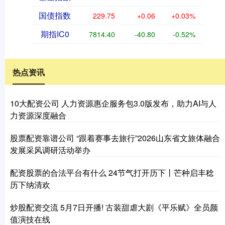
国债指数
229.75
+0.06
+0.03%
期指IC0
7814.40
-40.80
-0.52%
热点资讯
10大配资公司 人力资源惠企服务包3.0版发布，助力AI与人
力资源深度融合
股票配资靠谱公司 “跟着赛事去旅行”2026山东省文旅体融合
发展采风调研活动举办
配资股票的合法平台有什么 24节气打开历下丨芒种启丰稔
历下纳清欢
炒股配资交流 5月7日开播! 古装甜虐大剧《平乐赋》全员颜
值演技在线